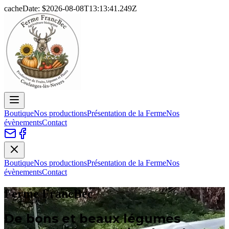
cacheDate: $
2026-08-08T13:13:41.249Z
Boutique
Nos productions
Présentation de la Ferme
Nos
évènements
Contact
Boutique
Nos productions
Présentation de la Ferme
Nos
évènements
Contact
Ferme FrancBec
De bons et beaux légumes